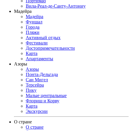
Портимао
Вила-Реал-де-Санту-Антониу
Мадейра
Мадейра
Фуншал
Города
Пляжи
Активный отдых
Фестивали
Достопримечательности
Карта
Апартаменты
Азоры
Азоры
Понта-Дельгада
Сан Мигел
Терсейра
Пику
Малые центральные
Флориш и Корву
Карта
Экскурсии
О стране
О стране