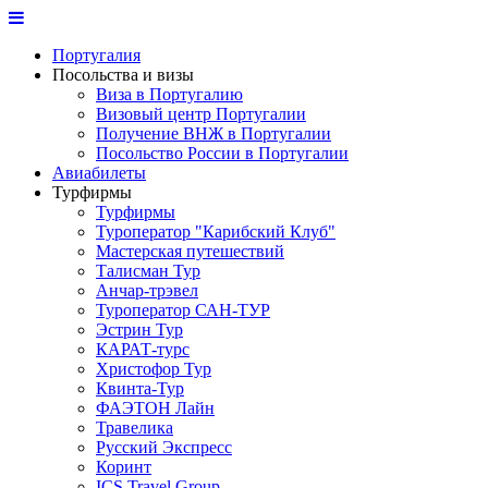
Португалия
Посольства и визы
Виза в Португалию
Визовый центр Португалии
Получение ВНЖ в Португалии
Посольство России в Португалии
Авиабилеты
Турфирмы
Турфирмы
Туроператор "Карибский Клуб"
Мастерская путешествий
Талисман Тур
Анчар-трэвел
Туроператор САН-ТУР
Эстрин Тур
КАРАТ-турс
Христофор Тур
Квинта-Тур
ФАЭТОН Лайн
Травелика
Русский Экспресс
Коринт
ICS Travel Group