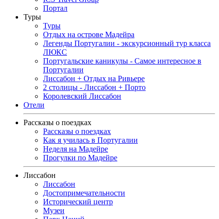
Портал
Туры
Туры
Отдых на острове Мадейра
Легенды Португалии - экскурсионный тур класса
ЛЮКС
Португальские каникулы - Самое интересное в
Португалии
Лиссабон + Отдых на Ривьере
2 столицы - Лиссабон + Порто
Королевский Лиссабон
Отели
Рассказы о поездках
Рассказы о поездках
Как я училась в Португалии
Неделя на Мадейре
Прогулки по Мадейре
Лиссабон
Лиссабон
Достопримечательности
Исторический центр
Музеи