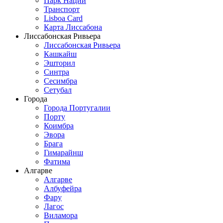
Парк Наций
Транспорт
Lisboa Card
Карта Лиссабона
Лиссабонская Ривьера
Лиссабонская Ривьера
Кашкайш
Эшторил
Синтра
Сесимбра
Сетубал
Города
Города Португалии
Порту
Коимбра
Эвора
Брага
Гимарайнш
Фатима
Алгарве
Алгарве
Албуфейра
Фару
Лагос
Виламора